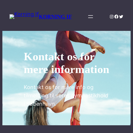
Spring
til
Instagram
Facebo
Twitte
KORNING IF
indhold
Kontakt os for
mere information
Kontakt os for mere info og
tilmelding til vores gymnastikhold
i København.